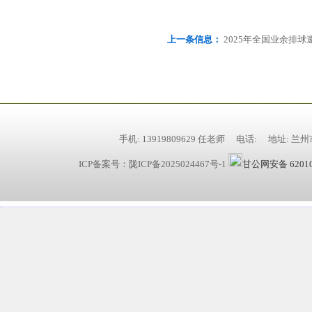
上一条信息：
2025年全国业余排
手机: 13919809629 任老师 电话: 地址
ICP备案号：
陇ICP备2025024467号-1
甘公网安备 62010